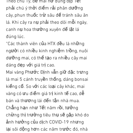
Theo chú Tý, để mai nở đúng dịp Tết 
phải chú ý thời điểm rải phân dưỡng 
cây, phun thuốc trừ sâu để tránh sâu ăn 
lá. Khi cây ra nụ phải theo dõi mỗi ngày, 
canh nụ hoa thường xuyên để lặt lá 
đúng lúc.
“Các thành viên của HTX đều là những 
người có nhiều kinh nghiệm trồng, nuôi 
dưỡng mai, có thể tạo ra nhiều cây mai 
dáng đẹp với giá trị cao.
Mai vàng Phước Định vẫn giữ đặc trưng 
là mai 5 cánh truyền thống, dáng bonsai 
kiểng cổ. So với các loại cây khác, mai 
vàng có ưu điểm giá trị kinh tế cao, dễ 
bán và thương lái đến tận nhà mua.
Chẳng hạn như Tết năm rồi, tưởng 
chừng thị trường tiêu thụ sẽ gặp khó do 
ảnh hưởng của dịch COVID-19 nhưng 
lại sôi động hơn các năm trước đó, nhà 