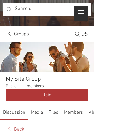
Groups
My Site Group
Public
·
111 members
Join
Discussion
Media
Files
Members
About
Back