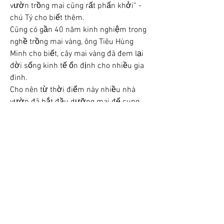
vườn trồng mai cũng rất phấn khởi” - 
chú Tý cho biết thêm.
Cũng có gần 40 năm kinh nghiệm trong 
nghề trồng mai vàng, ông Tiêu Hùng 
Minh cho biết, cây mai vàng đã đem lại 
đời sống kinh tế ổn định cho nhiều gia 
đình.
Cho nên từ thời điểm này nhiều nhà 
vườn đã bắt đầu dưỡng mai để cung 
ứng cho thị trường Tết. Song, để có 
được một cây mai đẹp, bán được giá 
cao đòi hỏi người trồng mai phải mất 
nhiều thời gian chăm sóc, điều lưu ý 
nhất là tuyệt đối không được để cây 
thiếu nước, nhất là những cây trồng 
trong chậu nếu để khô sẽ bị xào lá, suy 
cây. Các bạn có thể tham khảo thêm về 
Top 3 điểm thu mua mai vàng giá tốt 
nhất hiện nay
.