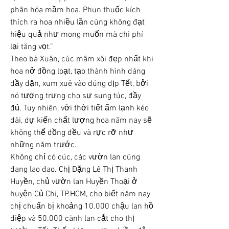
phân hóa mầm hoa. Phun thuốc kích 
thích ra hoa nhiều lần cũng không đạt 
hiệu quả như mong muốn mà chi phí 
lại tăng vọt.”
Theo bà Xuân, cúc mâm xôi đẹp nhất khi 
hoa nở đồng loạt, tạo thành hình dáng 
đầy đặn, xum xuê vào đúng dịp Tết, bởi 
nó tượng trưng cho sự sung túc, đầy 
đủ. Tuy nhiên, với thời tiết ẩm lạnh kéo 
dài, dự kiến chất lượng hoa năm nay sẽ 
không thể đồng đều và rực rỡ như 
những năm trước.
Không chỉ có cúc, các vườn lan cũng 
đang lao đao. Chị Đặng Lê Thị Thanh 
Huyền, chủ vườn lan Huyền Thoại ở 
huyện Củ Chi, TP.HCM, cho biết năm nay 
chị chuẩn bị khoảng 10.000 chậu lan hồ 
điệp và 50.000 cành lan cắt cho thị 