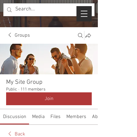
Groups
My Site Group
Public
·
111 members
Join
Discussion
Media
Files
Members
About
Back