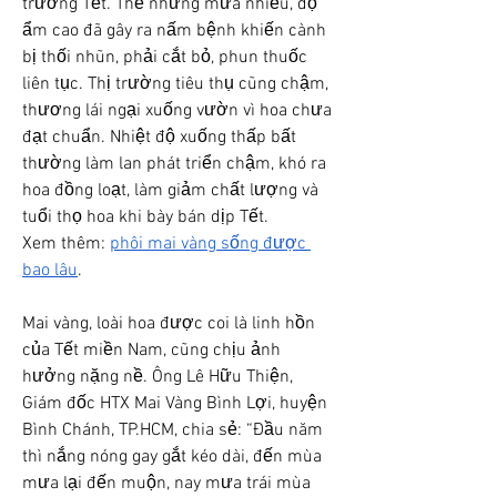
trường Tết. Thế nhưng mưa nhiều, độ 
ẩm cao đã gây ra nấm bệnh khiến cành 
bị thối nhũn, phải cắt bỏ, phun thuốc 
liên tục. Thị trường tiêu thụ cũng chậm, 
thương lái ngại xuống vườn vì hoa chưa 
đạt chuẩn. Nhiệt độ xuống thấp bất 
thường làm lan phát triển chậm, khó ra 
hoa đồng loạt, làm giảm chất lượng và 
tuổi thọ hoa khi bày bán dịp Tết.
Xem thêm: 
phôi mai vàng sống được 
bao lâu
.
Mai vàng, loài hoa được coi là linh hồn 
của Tết miền Nam, cũng chịu ảnh 
hưởng nặng nề. Ông Lê Hữu Thiện, 
Giám đốc HTX Mai Vàng Bình Lợi, huyện 
Bình Chánh, TP.HCM, chia sẻ: “Đầu năm 
thì nắng nóng gay gắt kéo dài, đến mùa 
mưa lại đến muộn, nay mưa trái mùa 