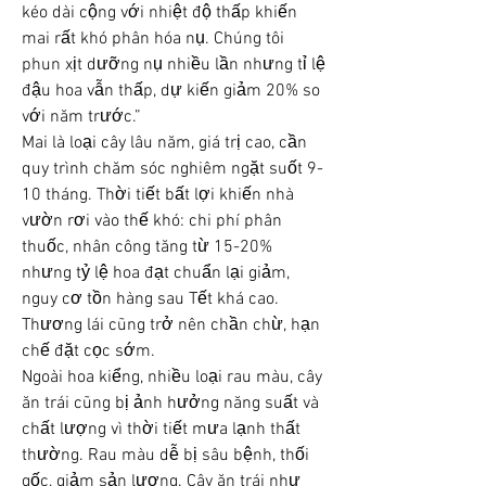
kéo dài cộng với nhiệt độ thấp khiến 
mai rất khó phân hóa nụ. Chúng tôi 
phun xịt dưỡng nụ nhiều lần nhưng tỉ lệ 
đậu hoa vẫn thấp, dự kiến giảm 20% so 
với năm trước.”
Mai là loại cây lâu năm, giá trị cao, cần 
quy trình chăm sóc nghiêm ngặt suốt 9-
10 tháng. Thời tiết bất lợi khiến nhà 
vườn rơi vào thế khó: chi phí phân 
thuốc, nhân công tăng từ 15-20% 
nhưng tỷ lệ hoa đạt chuẩn lại giảm, 
nguy cơ tồn hàng sau Tết khá cao. 
Thương lái cũng trở nên chần chừ, hạn 
chế đặt cọc sớm.
Ngoài hoa kiểng, nhiều loại rau màu, cây 
ăn trái cũng bị ảnh hưởng năng suất và 
chất lượng vì thời tiết mưa lạnh thất 
thường. Rau màu dễ bị sâu bệnh, thối 
gốc, giảm sản lượng. Cây ăn trái như 