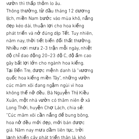
vườn thì thấp thỏm lo âu.
Thông thường, từ đầu tháng 12 dương 
lịch, miền Nam bước vào mùa khô, nắng 
đẹp kéo dài, thuận lợi cho hoa kiểng 
phát triển và nở đúng dịp Tết. Tuy nhiên, 
năm nay, thời tiết biến đổi thất thường. 
Nhiều nơi mưa 2-3 trận mỗi ngày, nhiệt 
độ chỉ dao động 20–23 độ C, độ ẩm cao 
gây bất lợi lớn cho ngành hoa kiểng.
Tại Bến Tre, được mệnh danh là “vương 
quốc hoa kiểng miền Tây”, những vườn 
cúc mâm xôi đang ngậm ngùi vì hoa 
không thể nở đều. Bà Nguyễn Thị Kiều 
Xuân, một nhà vườn có thâm niên ở xã 
Long Thới, huyện Chợ Lách, chia sẻ: 
“Cúc mâm xôi cần nắng để bung bông, 
hoa nở đều mới đẹp, mới bán được 
giá. Năm nay mưa dầm liên tục, trời 
lạnh khiến cây phát triển thân lá, khó 