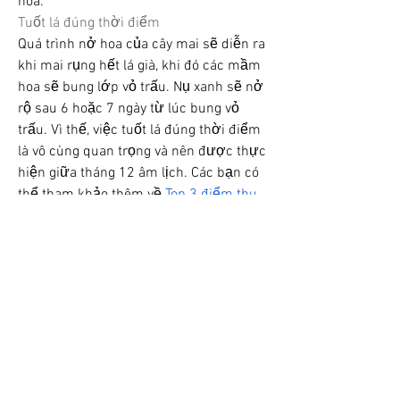
hoa.
Tuốt lá đúng thời điểm
Quá trình nở hoa của cây mai sẽ diễn ra 
khi mai rụng hết lá già, khi đó các mầm 
hoa sẽ bung lớp vỏ trấu. Nụ xanh sẽ nở 
rộ sau 6 hoặc 7 ngày từ lúc bung vỏ 
trấu. Vì thế, việc tuốt lá đúng thời điểm 
là vô cùng quan trọng và nên được thực 
hiện giữa tháng 12 âm lịch. Các bạn có 
thể tham khảo thêm về 
Top 3 điểm thu 
mua mai vàng giá tốt nhất hiện nay
.
0
1
1
Write a comment...
Newest