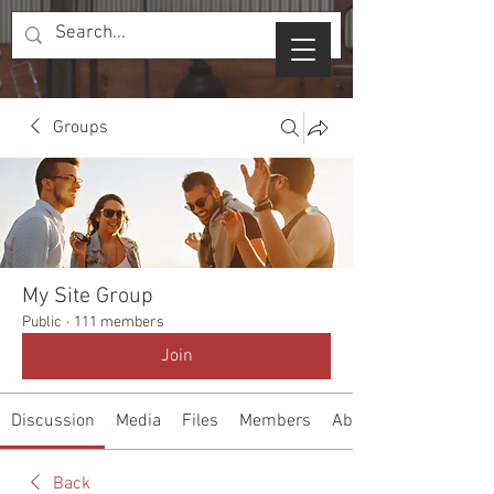
Groups
My Site Group
Public
·
111 members
Join
Discussion
Media
Files
Members
About
Back